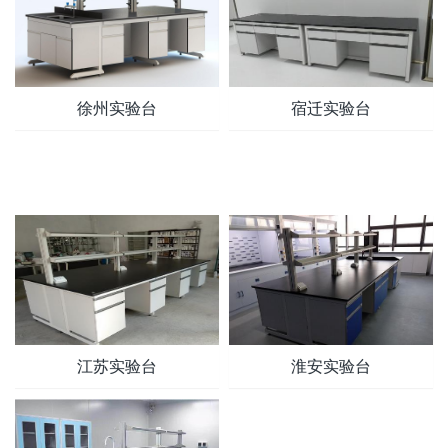
徐州实验台
宿迁实验台
江苏实验台
淮安实验台